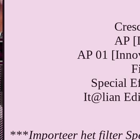
Cres
AP [
AP 01 [Innov
F
Special E
It@lian Edi
***
Importeer het filter Sp