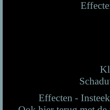
Effecte
Kl
Schaduw
Effecten - Insteek
Ook hier terug met de p