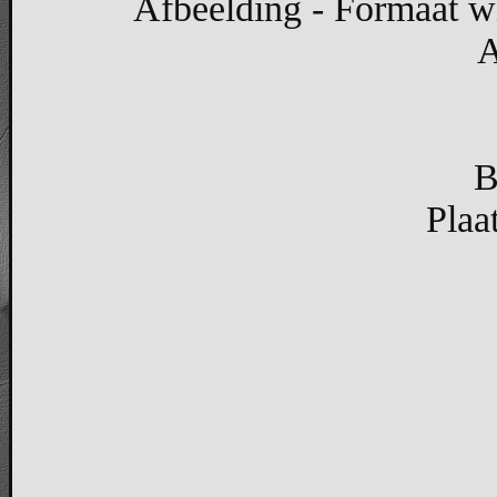
Afbeelding - Formaat wi
A
B
Plaa