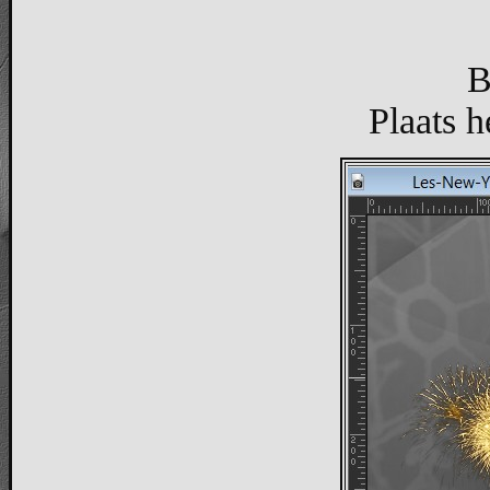
B
Plaats h