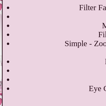
Filter F
M
Fi
Simple - Zo
Eye C