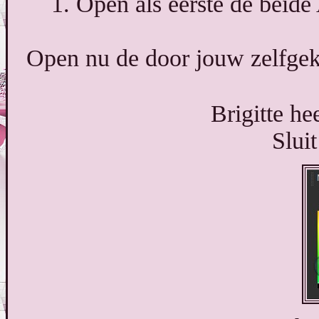
1. Open als eerste de bei
Open nu de door jouw zelfgek
Brigitte h
Slui