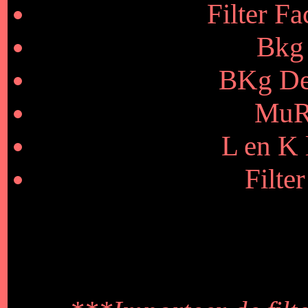
Filter F
Bkg 
BKg De
MuRa
L en K 
Filte