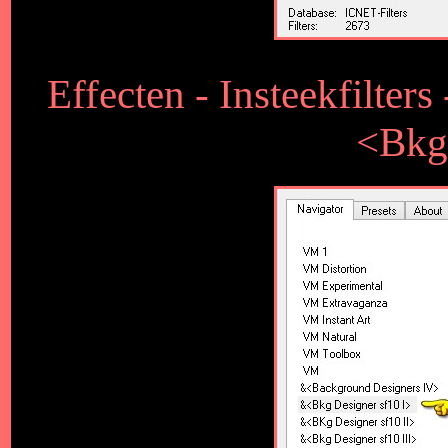
Effecten - Insteekfilter
<Bkg 