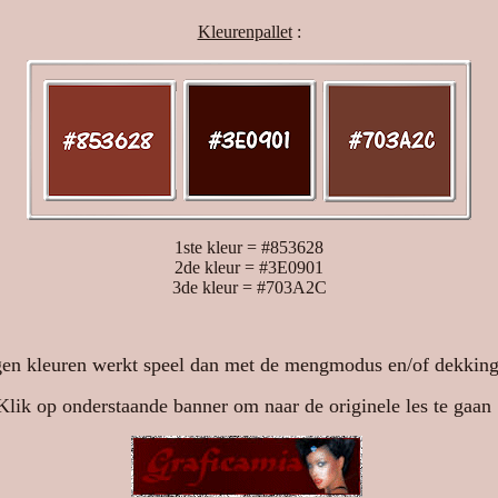
Kleurenpallet
:
1ste kleur = #853628
2de kleur = #3E0901
3de kleur = #703A2C
en kleuren werkt speel dan met de mengmodus en/of dekking 
Klik op onderstaande banner om naar de originele les te gaan 