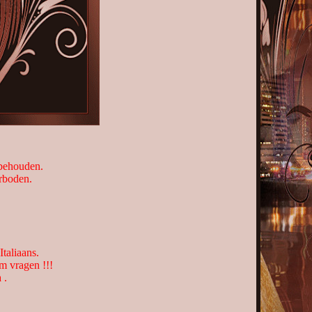
rbehouden.
erboden.
taliaans.
m vragen !!!
 .