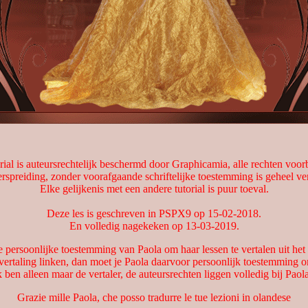
rial is auteursrechtelijk beschermd door Graphicamia, alle rechten voo
rspreiding, zonder voorafgaande schriftelijke toestemming is geheel v
Elke gelijkenis met een andere tutorial is puur toeval.
Deze les is geschreven in PSPX9 op 15-02-2018.
En volledig nagekeken op 13-03-2019.
e persoonlijke toestemming van Paola om haar lessen te vertalen uit het I
 vertaling linken, dan moet je Paola daarvoor persoonlijk toestemming o
k ben alleen maar de vertaler, de auteursrechten liggen volledig bij Paola
Grazie mille Paola, che posso tradurre le tue lezioni in olandese