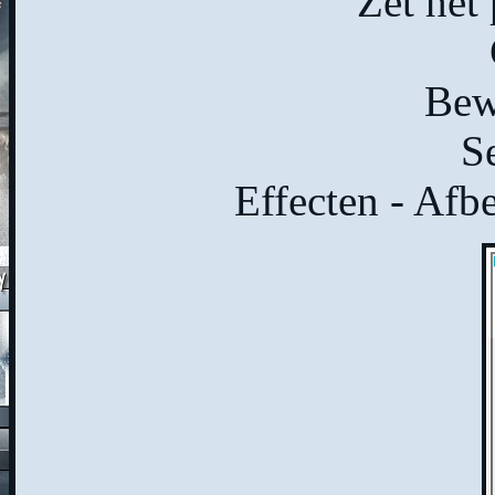
Zet het 
Bewe
Se
Effecten - Afb