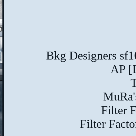
Bkg Designers sf1
AP [L
T
MuRa's
Filter 
Filter Fact